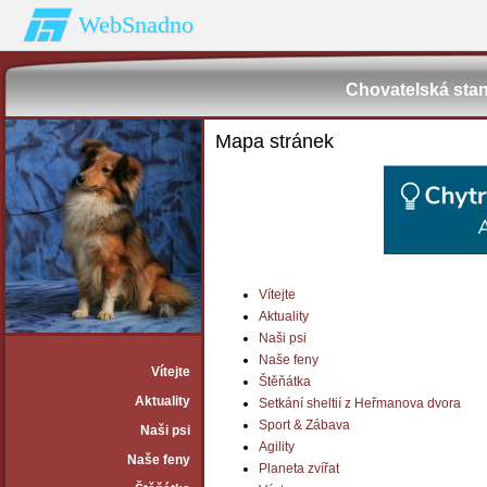
WebSnadno
Chovatelská stan
Mapa stránek
Vítejte
Aktuality
Naši psi
Naše feny
Vítejte
Štěňátka
Aktuality
Setkání sheltií z Heřmanova dvora
Sport & Zábava
Naši psi
Agility
Naše feny
Planeta zvířat