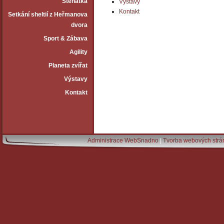
Štěňátka
Výstavy
Kontakt
Setkání sheltií z Heřmanova
dvora
Sport & Zábava
Agility
Planeta zvířat
Výstavy
Kontakt
Administrace WebSnadno
|
Tvorba webových str