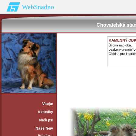
WebSnadno
Chovatelská stan
KAMENNÝ OB
Široká nabídka,
bezkonkurenční c
Obklad pro interiér 
Vítejte
Aktuality
Naši psi
Naše feny