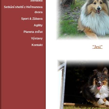
Štěňátka
Setkání sheltií z Heřmanova
dvora
Sport & Zábava
Agility
Planeta zvířat
Výstavy
Kontakt
"Jesi"