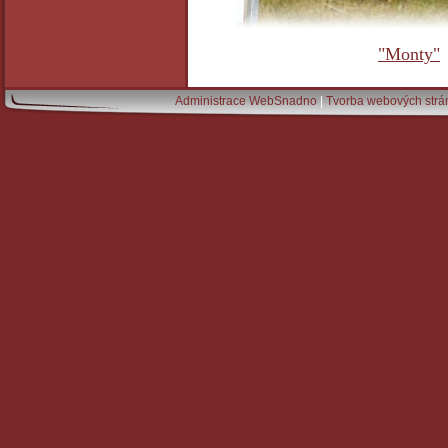
"Monty"
Administrace WebSnadno
|
Tvorba webových str