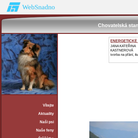
WebSnadno
Chovatelská stan
ENERGETICKÉ
JANA KATEŘINA
KASTNEROVÁ
tvorba na přání, il
Vítejte
Aktuality
Naši psi
Naše feny